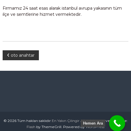
Firmamız 24 saat esas alarak istanbul avrupa yakasının tüm
ilçe ve semtlerine hizmet vermektedir.
Y
oto anahtar
a
z
ı
g
e
© 2026 Tüm hakları saklıdır
En Yakın Çilingir
All rights reserved. Theme:
Hemen Ara
Flash
by ThemeGrill. Powered by
WordPress